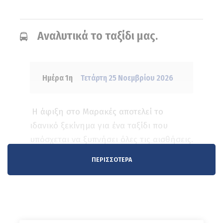
Αναλυτικά το ταξίδι μας.
Ημέρα 1η
Τετάρτη 25 Νοεμβρίου 2026
Η άφιξη στο Μαρακές αποτελεί το
ιδανικό ξεκίνημα για ένα ταξίδι που
υπόσχεται να ξυπνήσει όλες τις αισθήσεις.
Μετά τη συνάντηση με τον τοπικό μας
ΠΕΡΙΣΣΌΤΕΡΑ
ξεναγό και τη μεταφορά στο ξενοδοχείο,
αφήνουμε πίσω μας την καθημερινότητα
και μπαίνουμε στον συναρπαστικό κόσμο
του Μαρόκου. Το απόγευμα