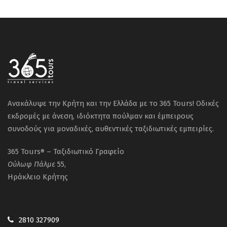
Barbary. Καθώς κατευθυνόμαστε προς
τον νότο, το τοπίο μεταμορφώνεται
συνεχώς, από καταπράσινες κοιλάδες και
ορεινά τοπία σε βραχώδεις εκτάσεις και
ατελείωτες εικόνες της ερήμου. Το
απόγευμα φτάνουμε στη Μερζούγκα, στις
παρυφές των εντυπωσιακών αμμόλοφων
Ανακάλυψε την Κρήτη και την Ελλάδα με το 365 Tours! Οδικές
Erg Chebbi, όπου ξεκινά η μαγευτική
εκδρομές με άνεση, ιδιόκτητα πούλμαν και έμπειρους
εμπειρία της Σαχάρας. Με μεταφορά στην
συνοδούς για μοναδικές, αυθεντικές ταξιδιωτικές εμπειρίες.
κατασκήνωση της ερήμου με οχήματα
4×4 ή, προαιρετικά, με καμήλες,
365 Tours
– Ταξιδιωτικό Γραφείο
®
απολαμβάνουμε το μαγευτικό
Ούλωφ
Πάλμε
55,
ηλιοβασίλεμα που βάφει τους
Ηράκλειο Κρήτης
αμμόλοφους με χρυσαφένιες και
πορτοκαλί αποχρώσεις. Το βράδυ μας
περιμένει παραδοσιακό βερβερίνικο
2810 327909