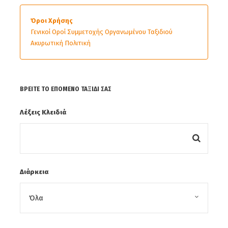
λεωφόρο με την όμορφη θέα στον
Ατλαντικό. Στη συνέχεια αναχωρούμε για
Όροι Χρήσης
το Ραμπάτ, την πρωτεύουσα του Μαρόκου
Γενικοί Οροί Συμμετοχής Οργανωμένου Ταξιδιού
και μία από τις τέσσερις αυτοκρατορικές
Ακυρωτική Πολιτική
πόλεις της χώρας. Κατά την περιήγησή
μας θα επισκεφθούμε τον επιβλητικό
Πύργο Χασάν, το Μαυσωλείο του
ΒΡΕΊΤΕ ΤΟ ΕΠΌΜΕΝΟ ΤΑΞΊΔΙ ΣΑΣ
Μοχάμεντ Ε΄ και την ιστορική Κάσμπα των
Λέξεις Κλειδιά
Ουντάγια, με τα χαρακτηριστικά
λευκογάλαζα σπίτια και τη μαγευτική θέα
προς τον Ατλαντικό Ωκεανό. Αργά το
απόγευμα φτάνουμε στη Φες. Το βράδυ
μας περιμένει μια αυθεντική μαροκινή
Διάρκεια
βραδιά γεμάτη παραδοσιακές γεύσεις,
μουσική και πολιτισμό.
Διανυκτέρευση
στη Φες.