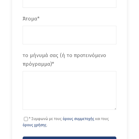
Μετά το πρωινό ανακαλύπτουμε τους
Άτομα
*
θησαυρούς της αυτοκρατορικής πόλης.
Επισκεπτόμαστε το κομψό Παλάτι Μπαχία,
ένα αριστούργημα μαροκινής
αρχιτεκτονικής, και τη Μεντρεσέ Μπεν
Γιουσέφ, ένα από τα σημαντικότερα
το μήνυμά σας (ή το προτεινόμενο
μνημεία της ισλαμικής τέχνης στη Βόρεια
πρόγραμμα)
*
Αφρική. Περιπλανιόμαστε στη Μεδίνα και
τα πολύχρωμα σουκς, εκεί όπου οι
παραδόσεις αιώνων παραμένουν ζωντανές
μέσα από τα εργαστήρια των τεχνιτών και
τις μικρές οικογενειακές επιχειρήσεις, Το
μεσημέρι αναχωρούμε για την
* Συμφωνώ με τους
όρους συμμετοχής
και τους
Καζαμπλάνκα, τη μεγαλύτερη και πιο
όρους χρήσης
.
κοσμοπολίτικη πόλη του Μαρόκου. Κατά