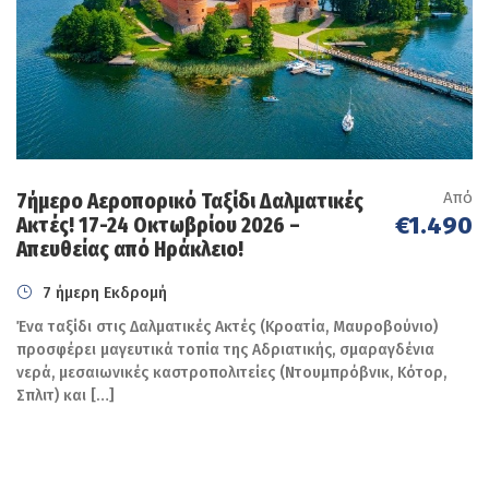
Ρωμαϊκής Αυτοκρατορίας, σε ένα από τα
σημαντικότερα ιστορικά σύνολα της
Βόρειας Αφρικής.
Επιστροφή στη Φες,
δείπνο στο ξενοδοχείο και
διανυκτέρευση.
Από
7ήμερο Αεροπορικό Ταξίδι Δαλματικές
Ημέρα 5η
Κυριακή 29 Νοεμβρίου 2026
€1.490
Ακτές! 17-24 Οκτωβρίου 2026 –
Aπευθείας από Ηράκλειο!
Η σημερινή ημέρα είναι αφιερωμένη στα
7 ήμερη Εκδρομή
μοναδικά τοπία του Μαρόκου.
Ένα ταξίδι στις Δαλματικές Ακτές (Κροατία, Μαυροβούνιο)
Διασχίζοντας το Μέσο Άτλαντα, περνάμε
προσφέρει μαγευτικά τοπία της Αδριατικής, σμαραγδένια
νερά, μεσαιωνικές καστροπολιτείες (Ντουμπρόβνικ, Κότορ,
από το γραφικό Ιφράν, γνωστό ως η
Σπλιτ) και […]
«Ελβετία του Μαρόκου», και τα δάση
κέδρων του Αζρού, όπου συχνά
συναντώνται οι χαρακτηριστικοί πίθηκοι