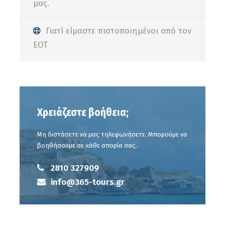
μας.
Ημέρα 3η
Παρασκευή 27 Νοεμβρίου
2026
Γιατί είμαστε πιστοποιημένοι από τον
ΕΟΤ
Μετά το πρωινό ξεκινάμε τη γνωριμία μας
με την Καζαμπλάνκα, τη μεγαλύτερη και
πιο σύγχρονη πόλη του Μαρόκου. Η
περιήγησή μας περιλαμβάνει το
Χρειάζεστε βοήθεια;
εμβληματικό Τζαμί Hassan II, ένα από τα
σημαντικότερα θρησκευτικά μνημεία του
Μη διστάσετε να μας τηλεφωνήσετε. Μπορούμε να
ισλαμικού κόσμου, χτισμένο στις ακτές
βοηθήσουμε σε κάθε απορία σας.
του Ατλαντικού Ωκεανού. Θα δούμε
2810 327909
επίσης την Πλατεία των Ηνωμένων Εθνών
info@365-tours.gr
(United Nations Square), την καρδιά της
πόλης, καθώς και την περίφημη
Corniche, την κοσμοπολίτικη παραλιακή