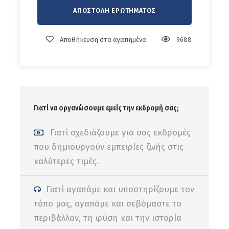
την άφιξή μας, και ανάλογα με τον
διαθέσιμο χρόνο, θα απολαύσουμε μια
πρώτη γνωριμία με την πόλη μέσα από
Αποθήκευση στα αγαπημένα
9688
μια πανοραμική περιήγηση. Θα δούμε
την περίφημη παραλιακή λεωφόρο
Corniche, όπου ο Ατλαντικός συναντά τον
σύγχρονο ρυθμό της πόλης, ενώ θα
έχουμε και μια πρώτη εικόνα του
Γιατί να οργανώσουμε εμείς την εκδρομή σας;
επιβλητικού Τζαμιού Hassan II, ενός από
τα σημαντικότερα μνημεία του Μαρόκου.
Γιατί σχεδιάζουμε για σας εκδρομές
Η βραδινή ατμόσφαιρα της Καζαμπλάνκα
που δημιουργούν εμπειρίες ζωής στις
προσφέρει μια εντελώς διαφορετική όψη
καλύτερες τιμές.
της χώρας, πιο σύγχρονη, κοσμοπολίτικη
και γεμάτη ζωντάνια.
Δείπνο και
Γιατί αγαπάμε και υποστηρίζουμε τον
διανυκτέρευση στην Καζαμπλάνκα.
τόπο μας, αγαπάμε και σεβόμαστε το
περιβάλλον, τη φύση και την ιστορία