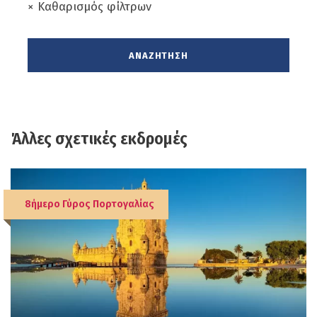
× Καθαρισμός φίλτρων
Ημέρα 4η
Σάββατο 28 Νοεμβρίου 2026
Μετά το πρωινό ξεκινάμε την εξερεύνηση
της Φες, της πνευματικής και
πολιτιστικής πρωτεύουσας του Μαρόκου.
Άλλες σχετικές εκδρομές
Η ξενάγησή μας περιλαμβάνει τη θρυλική
Φες Ελ Μπαλί, τη μεγαλύτερη και
καλύτερα διατηρημένη μεσαιωνική
Μεδίνα του αραβικού κόσμου, μνημείο
8ήμερο Γύρος Πορτογαλίας
Παγκόσμιας Κληρονομιάς της UNESCO.
Θα περάσουμε από την εντυπωσιακή
πύλη
Bab Bou Jeloud
, θα επισκεφθούμε
τη φημισμένη
Μεντρεσέ Αλ Αταρίν
, ενώ
θα γνωρίσουμε από κοντά τα περίφημα