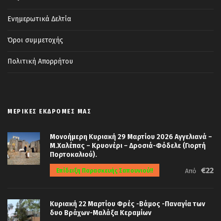
εντυπωσιακά φαράγγια, προσφέρει
Ενημερωτικά Δελτία
εικόνες που εναλλάσσονται συνεχώς και
αποκαλύπτουν την αυθεντική ομορφιά
Όροι συμμετοχής
του νότιου Μαρόκου. Κατά τη διαδρομή
Πολιτική Απορρήτου
μας θα απολαύσουμε τα μοναδικά τοπία
της περιοχής του Νταντές και των γύρω
κοιλάδων, πριν φτάσουμε στην
Ουαρζαζάτ, γνωστή ως το «Χόλυγουντ της
ΜΕΡΙΚΈΣ ΕΚΔΡΟΜΈΣ ΜΑΣ
Ερήμου», χάρη στις πολυάριθμες διεθνείς
κινηματογραφικές παραγωγές που έχουν
Μονοήμερη Κυριακή 29 Μαρτίου 2026 Αγγελιανά –
γυριστεί εδώ. Εφόσον ο χρόνος το
Μ.Χαλέπας – Κρυονέρι – Δροσιά-Φόδελε (Γιορτή
Πορτοκαλιού).
επιτρέψει, θα επισκεφθούμε την ιστορική
€22
Επίδειξη Παρασκευής Σαπουνιού!!
Από
Κάσμπα Ταουρίρτ, ένα από τα
σημαντικότερα οχυρωμένα συγκροτήματα
του Μαρόκου.
Διανυκτέρευση στην
Κυριακή 22 Μαρτίου Φρές -Βάμος -Παναγία των
δυο Βράχων-Μαλάξα Κεραμίων
Ουαρζαζάτ.