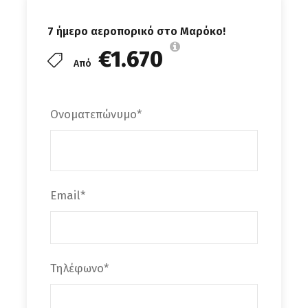
περιπλανιόμαστε στα στενά σοκάκια της
ιστορικής Μεδίνας, ανάμεσα σε
7 ήμερο αεροπορικό στο Μαρόκο!
πολύχρωμους πάγκους, αρώματα
€1.670
μπαχαρικών και ήχους που συνθέτουν τη
Από
μοναδική ταυτότητα της πόλης. Θα δούμε
εξωτερικά το εμβληματικό Τζαμί
Ονοματεπώνυμο
*
Κουτούμπια και θα ζήσουμε την
ατμόσφαιρα της περίφημης πλατείας
Jemaa El-Fnaa, όπου μουσικοί,
ακροβάτες, παραμυθάδες και τεχνίτες
δημιουργούν ένα αληθινό υπαίθριο
Email
*
θέατρο.
Δείπνο και διανυκτέρευση στο
Μαρακές.
Τηλέφωνο
*
Ημέρα 2η
Πέμπτη 26 Νοεμβρίου 2026