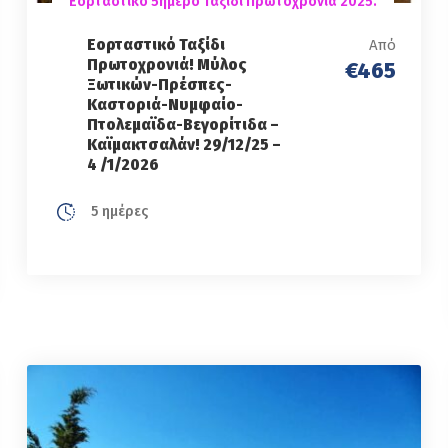
Εορταστικό 5ήμερο Ταξίδι Πρωτοχρονιά 2025.
Εορταστικό Ταξίδι
Από
Πρωτοχρονιά! Μύλος
€465
Ξωτικών-Πρέσπες-
Καστοριά-Νυμφαίο-
Πτολεμαϊδα-Βεγορίτιδα –
Καϊμακτσαλάν! 29/12/25 –
4 /1/2026
5 ημέρες