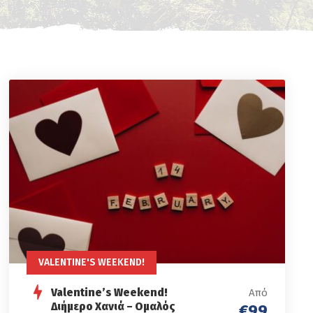
VALENTINE'S WEEKEND!
Valentine’s Weekend!
Από
Διήμερο Χανιά – Ομαλός
€99