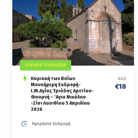
ΚΥΡΙΑΚΗ ΤΩΝ ΒΑΪΩΝ
Κυριακή των Βαϊων
Από
Μονοήμερη Εκδρομή-
€18
Ι.Μ.Αγίας Τριάδας Αρετίου-
Φουρνή – ‘Αγιο Νικόλαο
-Σίσι Λασιθίου 5 Απριλίου
2026
Ημερήσια Εκδρομή