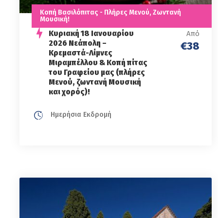
Κοπή Βασιλόπιτας - Πλήρες Μενού, Ζωντανή
Μουσική!
Κυριακή 18 Iανουαρίου
Από
2026 Νεάπολη –
€38
Κρεμαστά-Λίμνες
Μιραμπέλλου & Κοπή πίτας
του Γραφείου μας (πλήρες
Μενού, ζωντανή Μουσική
και χορός)!
Ημερήσια Εκδρομή