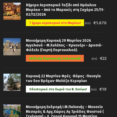
8ήμερο Αεροπορικό Ταξίδι από Ηράκλειο
Μαρόκο – Από το Μαρακές στη Σαχάρα 25/11-
02/12/2026
€1.670
7 ήμερο αεροπορικό στο Μαρόκο!
Από
Μονοήμερη Κυριακή 29 Μαρτίου 2026
Αγγελιανά – Μ.Χαλέπας – Κρυονέρι – Δροσιά-
Φόδελε (Γιορτή Πορτοκαλιού).
€22
Επίδειξη Παρασκευής Σαπουνιού!!
Από
Κυριακή 22 Μαρτίου Φρές -Βάμος -Παναγία
των δυο Βράχων-Μαλάξα Κεραμίων
€19
Οδοιπορικό στα Χωριά του Ν. Χανίων!
Από
Μονοήμερη Εκδρομή Ι.Μ.Παλιανής – Μουσείο
Μεσαράς & Αρχ.Χώρος Αγ.Τριάδας Φαιστού (
ξενάγηση) – Λ. Ζαρού Κυριακή 15 Μαρτίου