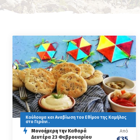
Κούλουμα και Αναβίωση του Εθίμου της Καμήλας
στο Γεράνι .
Μονοήμερη την Καθαρά
Από
Δευτέρα 23 Φεβρουαρίου
€35