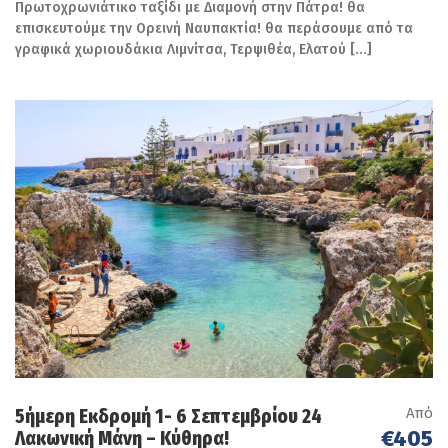
Πρωτοχρωνιάτικο ταξίδι με Διαμονή στην Πάτρα! θα
μεγαλύτερη αποκριάτικη εκδήλωση
επισκευτούμε την Ορεινή Ναυπακτία! θα περάσουμε από τα
στην Ελλάδα
, που μετρά 180 χρόνια
γραφικά χωριουδάκια Λιμνίτσα, Τερψιθέα, Ελατού […]
ιστορίας. Θα παρακολουθήσουμε τη
μεγάλη φαντασμαγορική παρέλαση, με
πολλά άρματα και πληρώματα με
ξεχωριστά θέματα από την επικαιρότητα
όπου κυριαρχεί ο αυθορμητισμός, ο
αυτοσχεδιασμός και η πηγαία έμπνευση.
Επιστροφή στο ξενοδοχείο μας, δείπνο
και διανυκτέρευση
Ημέρα 4η
Καθαρά Δευτέρα 18/3:
Ανδρίτσαινα–Ναός Επικούρειου
Απόλλωνα-Καρύταινα– Πειραιάς :
Από
5ήμερη Εκδρομή 1- 6 Σεπτεμβρίου 24
€405
Λακωνική Μάνη – Κύθηρα!