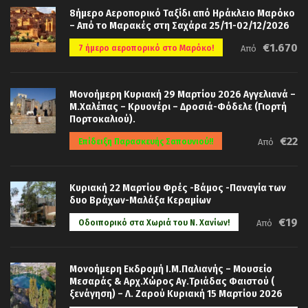
οικοδόμημα σε ένα τέτοιο σημείο
8ήμερο Αεροπορικό Ταξίδι από Ηράκλειο Μαρόκο
περίπου 2500 χρόνια πριν. Είναι
Μνημείο
– Από το Μαρακές στη Σαχάρα 25/11-02/12/2026
Παγκόσμιας Πολιτιστικής Κληρονομιάς
€1.670
7 ήμερο αεροπορικό στο Μαρόκο!
Από
της UNESCO
από το 1985. Είναι μοναδικός
για ναό της αρχαιότητας ο συνδυασμός
Μονοήμερη Κυριακή 29 Μαρτίου 2026 Αγγελιανά –
των τριών ρυθμών, Δωρικού, Ιωνικού και
Μ.Χαλέπας – Κρυονέρι – Δροσιά-Φόδελε (Γιορτή
Κορινθιακού, με την εξωτερική
Πορτοκαλιού).
κιονοστοιχία να ανήκει σε έναν πολύ
€22
Επίδειξη Παρασκευής Σαπουνιού!!
Από
αυστηρό Δωρικό. Αφιερώθηκε στο θεό
Απόλλωνα με το προσωνύμιο
Επικούριος
Κυριακή 22 Μαρτίου Φρές -Βάμος -Παναγία των
διότι βοήθησε -επικούρησε- και έσωσε
δυο Βράχων-Μαλάξα Κεραμίων
τους Φιγαλείς από την επιδημία πανώλης
€19
Οδοιπορικό στα Χωριά του Ν. Χανίων!
Από
κατά τη διάρκεια του Πελοποννησιακού
πολέμου και τους αξίωσε να πάρουν πίσω
Μονοήμερη Εκδρομή Ι.Μ.Παλιανής – Μουσείο
τη γη τους από τους Σπαρτιάτες.
Μεσαράς & Αρχ.Χώρος Αγ.Τριάδας Φαιστού (
Επόμενος προορισμός- με ελεύθερο
ξενάγηση) – Λ. Ζαρού Κυριακή 15 Μαρτίου 2026