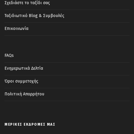
Μουσείο Ανδρίτσαινας
, το οποίο
Σχεδιάστε το ταξίδι σας
περιλαμβάνει μια πολύ μεγάλη συλλογή
Ταξιδιωτικό Blog & Συμβουλές
αντικειμένων και παραδοσιακών συλλογών
αλλά και φωτογραφίες του Ελβετού
Επικοινωνία
φωτογράφου Fred Boissonnas, που
αποτύπωσε την ελληνική αγροτική ζωή
των αρχών του 20 αιώνα. Επόμενη στάση
FAQs
στον αρχαιολογικό χώρο του
Επικούρειου
Απόλλωνα
, “ο Παρθενώνας της
Ενημερωτικά Δελτία
Πελοποννήσου” όπως αποκαλείται, ένας
Όροι συμμετοχής
από τους σπουδαιότερους και
επιβλητικότερους ναούς της αρχαιότητας,
Πολιτική Απορρήτου
σε υψόμετρο
1130 μ. και
μας προκαλεί
-για άλλη μια φορά- θαυμασμό το πώς οι
Αρχαίοι Έλληνες κατάφεραν να
ΜΕΡΙΚΈΣ ΕΚΔΡΟΜΈΣ ΜΑΣ
κατασκευάσουν ένα τόσο μεγαλόπρεπο