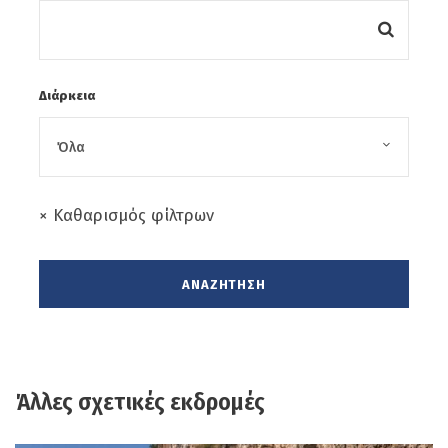
την αρωματίζουν με εκείνη την ιδιαίτερη
μυρωδιά και φρεσκάδα που δύσκολα
ξεχνά κανείς, και την προικίζουν με το
Διάρκεια
σπάνιο κλίμα της που εδώ και χρόνια
θεωρήθηκε θεραπευτικό ψυχής και
σώματος. Ελευθερος χρόνος για βόλτα και
γεύμα (προαιρετικά). Συνεχίζουμε για τον
× Καθαρισμός φίλτρων
Πύργο Ηλείας
όπου και το ξενοδοχείο
μας, τακτοποίηση, διανυκτέρευση.
Ημέρα 3η
Κυριακή 17/3 Αρχαία Ολυμπία
- Πατρινό Καρναβάλι:
Άλλες σχετικές εκδρομές
Μετά το πρωινό θα επισκεφτούμε τον
αρχαιολογικό χώρο της Αρχαίας