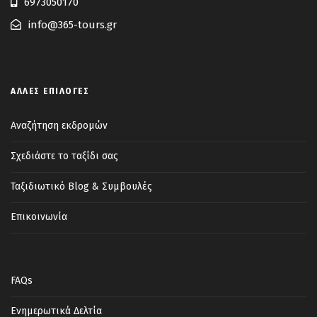
6973050170
χριστιανική πίστη με τους Θεούς του
info@365-tours.gr
Ολύμπου, κ έμεινε να θυμίζει στις
επόμενες γενιές το ακριβές σημείο της
πρώτης διδασκαλίας. Θα δοκιμάσουμε το
ΆΛΛΕΣ ΕΠΙΛΟΓΈΣ
κορυφαίο ρεβανί της πόλης & θα πιούμε
το απογευματινό καφεδάκι μας.
Αναζήτηση εκδρομών
Ακολουθεί η επιστροφή στο ξενοδοχείο
μας, διανυκτέρευση.
Σχεδιάστε το ταξίδι σας
Ταξιδιωτικό Blog & Συμβουλές
Επικοινωνία
Ημέρα 5η
29/5/22 Μονή Οσίου Εφραίμ
του Σύρου, Κονταριώτισσα-Πειραιάς
FAQs
Πρωινό και στη συνέχεια αναχωρούμε με
Ενημερωτικά Δελτία