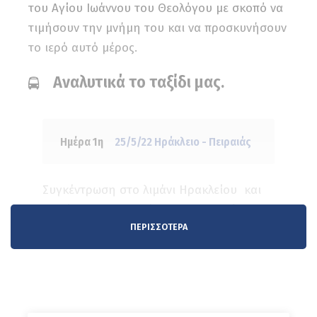
του Αγίου Ιωάννου του Θεολόγου με σκοπό να
τιμήσουν την μνήμη του και να προσκυνήσουν
το ιερό αυτό μέρος.
Αναλυτικά το ταξίδι μας.
Ημέρα 1η
25/5/22 Ηράκλειο - Πειραιάς
Συγκέντρωση στο λιμάνι Ηρακλείου και
επιβίβαση στο καράβι των Μινωικών
ΠΕΡΙΣΣΌΤΕΡΑ
Γραμμών για Πειραιά. Διανυκτέρευση εν
πλω.
Ημέρα 2η
26/5/22 Πειραιάς-Παλαιός