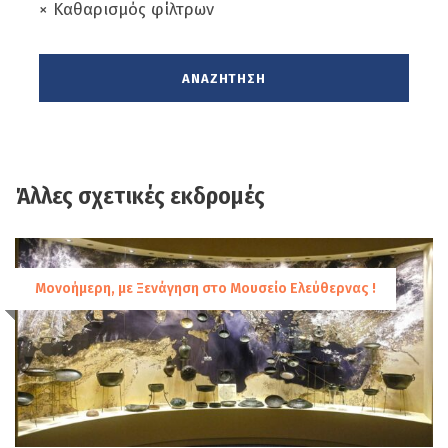
× Καθαρισμός φίλτρων
Ημέρα 4η
28/5/22 Παναγία Σουμελά-
Νάουσα-Πάρκο Αγ. Νικολάου-Βέροια-
Παραλία Κατερίνης
Άλλες σχετικές εκδρομές
Πρωινό στο ξενοδοχείο μας και
αναχώρηση για το χωριό
Καστανιές
Ημαθίας, όπου βρίσκεται η
Μονή
Μονοήμερη, με Ξενάγηση στο Μουσείο Ελεύθερνας !
Παναγίας Σουμελά
, σύμβολο και φάρο
των Ποντίων στον ελλαδικό χώρο,
πνευματικό κέντρο του ποντιακού
Ελληνισμού και έναν από τους
σπουδαιότερους Προσκυνηματικούς
τόπους όλης της Ελλάδας. Η μονή