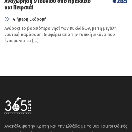
€285
Αναχώρηση 9 Ιουνίου από Ηράκλειο
ΠΟΡΟΣ-ΚΥΛΛΗΝΗ-Λ.ΠΕΙΡΑΙΑ.
και Πειραιά!
4 ήμερη Εκδρομή
Πρωινό. Αποχαιρετάμε την Όμορφη
Κεφαλονιά και και αναχωρούμε για Αθήνα
Ανδρος! Το βορειότερο νησί των Κυκλάδων, με τη μεγάλη
ναυτική παράδοση, διαφέρει από την τυπική εικόνα που
από το λιμάνι του Πόρου
για την
έχουμε για τα […]
Κυλλήνη
και από εκεί με το πούλμαν και
με τις απαραίτητες στάσεις θα φτάσουμε
στο λιμάνι του Πειραιά. Eπιβίβαση στο
πλοίο για την επιστροφή στο Ηράκλειο.
Διανυκτέρευση εν πλω.
Ημέρα 6η
ΤΤΕΤΑΡΤΗ 15/7: ΠΕΙΡΑΙΑΣ
ΗΡΑΚΛΕΙΟ.
Άφιξη στο Ηράκλειο νωρίς το πρωί.
Ανακάλυψε την Κρήτη και την Ελλάδα με το 365 Tours! Οδικές