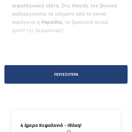
κεφαλληνιακή ελάτη. Στις πλαγιές του βουνού
καλλιεργούνται τα κλήματα από τα οποία
παράγεται η
Ρομπόλα
, το ξακουστό λευκό
κρασί της Κεφαλονιάς!
ΠΕΡΙΣΣΌΤΕΡΑ
Αναλυτικά το ταξίδι μας.
Ημέρα 1η
ΠΑΡΑΣΚΕΥΗ 10/7: ΗΡΑΚΛΕΙΟ-
ΠΕΙΡΑΙΑΣ.
4 ήμερο Κεφαλονιά - Ιθάκη!
Συγκέντρωση στο λιμάνι του Ηρακλείου.