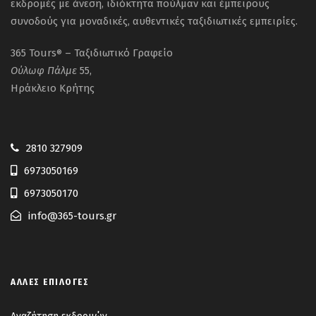
εκδρομές με άνεση, ιδιόκτητα πούλμαν και έμπειρους
συνοδούς για μοναδικές, αυθεντικές ταξιδιωτικές εμπειρίες.
365 Tours
– Ταξιδιωτικό Γραφείο
®
Ούλωφ
Πάλμε
55,
Ηράκλειο Κρήτης
2810 327909
6973050169
6973050170
info@365-tours.gr
Τιμή κατ' άτομο:
ΆΛΛΕΣ ΕΠΙΛΟΓΈΣ
455€/άτομο σε 2κλινο/3κλινο, με πρωινό.