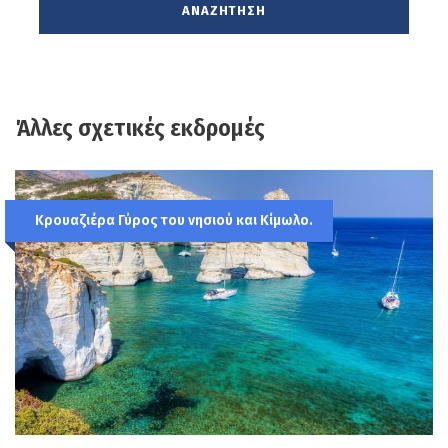
της οχυρωματικής αρχιτεκτονικής.
Διαδρομή γεμάτη αντιθέσεις ιδανική για
αναμνηστικές φωτογραφίες από ψηλά,
με κορύφωση τη μοναδική και την
Άλλες σχετικές εκδρομές
ξακουστή παραλία του Μύρτου με τα
γαλαζοπράσινα νερά. Επιστροφή στο
ξενοδοχείο μας. Διανυκτέρευση.
Κρουαζιέρα Γύρος του νησιού και Κίμωλο.
Ημέρα 4η
ΔΕΥΤΕΡΑ 13/7: ΗΜΕΡΗΣΙΑ
ΕΚΔΡΟΜΗ ΣΤΗΝ ΙΘΑΚΗ (προαιρετικά)
Ελεύθερη ημέρα ή προαιρετική Ημερήσια
εκδρομή(έξοδα ατομικά) στη γειτονική
Ιθάκη, πατρίδα του Ομηρικού Οδυσσέα.
Πρωινό στο ξενοδοχείο, και αναχώρηση