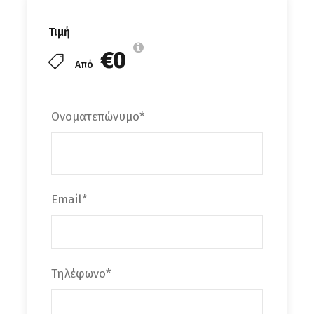
Τιμή
Συγκέντρωση το πρωί στις 09:00 στον
€0
Από
επιβατικό σταθμό Ηρακλείου , και
τακτοποίηση στο πλοίο με προορισμό τη
ΜΗΛΟ (αναχ.10:00 πμ) , άφιξη στο νησί
Ονοματεπώνυμο
*
στις 15:00 μμ, μεταφορά στο ξενοδοχείο
μας, τακτοποίηση, ελεύθερος χρόνος για
γνωριμία με το νησί, διανυκτέρευση.
Email
*
Ημέρα 2η
Μήλος
Μετά το πρωινό ημερήσια εκδρομή με
Τηλέφωνο
*
πούλμαν , και θα επισκεφτούμε την
πρωτεύουσα ΠΛΑΚΑ όπου μπορούμε να