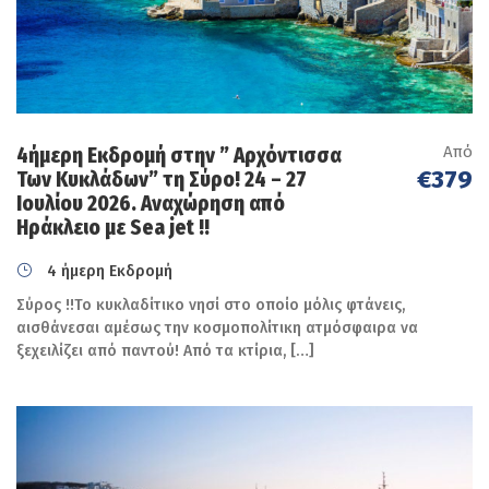
4 (τέσσερις ) διανυκτερεύσεις στη Μήλο στο
ξενοδοχείο 3*LAGADA BEACH με πρωινό
Μεταφορές και εκδρομή με σύγχρονο,
κλιματιζόμενο πούλμαν σύμφωνα με το
πρόγραμμα
Από
4ήμερη Εκδρομή στην ” Αρχόντισσα
Συνοδός /Αρχηγός του γραφείου μας
€379
Των Κυκλάδων” τη Σύρο! 24 – 27
Ιουλίου 2026. Αναχώρηση από
Ασφάλεια Αστικής Ευθύνης. ΦΠΑ, Ατομικές
Ηράκλειο με Sea jet !!
αποδείξεις.
4 ήμερη Εκδρομή
Δεν Περιλαμβάνονται:
Σύρος !!Το κυκλαδίτικο νησί στο οποίο μόλις φτάνεις,
αισθάνεσαι αμέσως την κοσμοπολίτικη ατμόσφαιρα να
Φόρος Διαμονής/Διανυκτέρευσης στο
ξεχειλίζει από παντού! Από τα κτίρια, […]
ξενοδοχείο 0,50 €/δωμάτιο ανά ημέρα
Γεύματα, καφέδες, ποτά, θαλάσσιες εκδρομές,
είσοδοι σε Μουσεία, ή οτιδήποτε προαιρετικό.
Η Προαιρετική ολοήμερη θαλάσσια κρουαζιέρα
35€/άτομο τιμή γκρουπ με προκράτηση