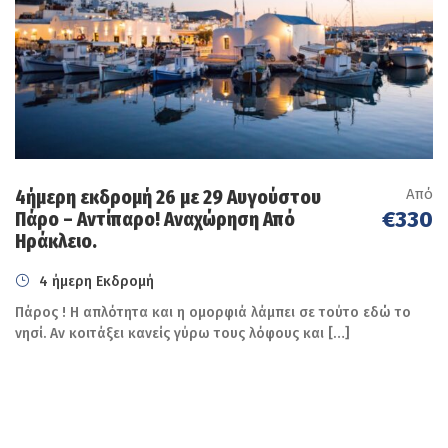
(Αναχώρηση από ΑΔΑΜΑΝΤΑ 09:00 επιστροφή
18.30),
Απαράιτητος εξοπλισμός:
Άνετα Ρούχα και παπoύτσια.
Μαγιώ, καπέλο, αντιηλιακό κλπ
Από
4ήμερη εκδρομή 26 με 29 Αυγούστου
Ταυτότητα
€330
Πάρο – Αντίπαρο! Αναχώρηση Από
Θετική Διάθεση για τις καλοκαιρινές διακοπές
Ηράκλειο.
μας.
4 ήμερη Εκδρομή
Πάρος ! H απλότητα και η ομορφιά λάμπει σε τούτο εδώ το
νησί. Αν κοιτάξει κανείς γύρω τους λόφους και […]
Δηλώσεις συμμετοχής με προκαταβολή εως 30/6 & ε ξόφληση
ως 5/8
ΣΥΜΜΕΤΟΧΕΣ: Τηλεφ. 2810327909 & 6983337424, 6973050169