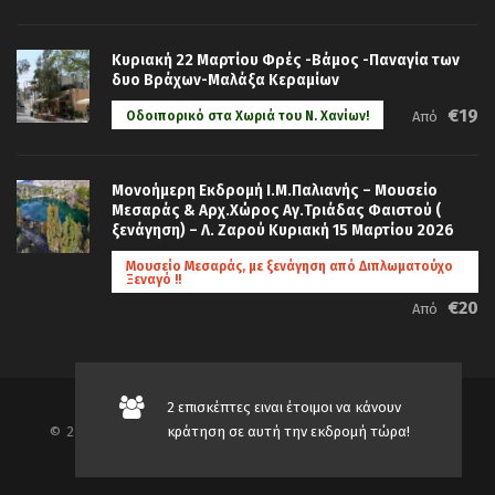
Κυριακή 22 Μαρτίου Φρές -Βάμος -Παναγία των
δυο Βράχων-Μαλάξα Κεραμίων
€19
Οδοιπορικό στα Χωριά του Ν. Χανίων!
Από
Μονοήμερη Εκδρομή Ι.Μ.Παλιανής – Μουσείο
Μεσαράς & Αρχ.Χώρος Αγ.Τριάδας Φαιστού (
ξενάγηση) – Λ. Ζαρού Κυριακή 15 Μαρτίου 2026
Μουσείο Μεσαράς, με ξενάγηση από Διπλωματούχο
Ξεναγό !!
€20
Από
2 επισκέπτες ειναι έτοιμοι να κάνουν
κράτηση σε αυτή την εκδρομή τώρα!
© 2019-2026 TRAVEL AGENCY AND TOURISM SERVICES
365 TOURS, ALL RIGHTS RESERVED