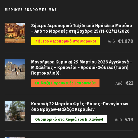
ΜΕΡΙΚΈΣ ΕΚΔΡΟΜΈΣ ΜΑΣ
8ήμερο Αεροπορικό Ταξίδι από Ηράκλειο Μαρόκο
– Από το Μαρακές στη Σαχάρα 25/11-02/12/2026
€1.670
7 ήμερο αεροπορικό στο Μαρόκο!
Από
Μονοήμερη Κυριακή 29 Μαρτίου 2026 Αγγελιανά –
Μ.Χαλέπας – Κρυονέρι – Δροσιά-Φόδελε (Γιορτή
Πορτοκαλιού).
€22
Επίδειξη Παρασκευής Σαπουνιού!!
Από
Κυριακή 22 Μαρτίου Φρές -Βάμος -Παναγία των
δυο Βράχων-Μαλάξα Κεραμίων
€19
Οδοιπορικό στα Χωριά του Ν. Χανίων!
Από