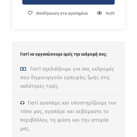
Αποθήκευση στα αγαπημένα
9405
Πληροφορίες Αναχώρησης :
Aπό
Ούλωφ Πάλμε Ηράκλειο (
Google Map
)
Γιατί να οργανώσουμε εμείς την εκδρομή σας;
(Θα ενημερωθείτε με προσωποποιημένο μήνυμα για
την τελική ώρα αναχώρησης και τα σημεία
Γιατί σχεδιάζουμε για σας εκδρομές
επιβίβασης)
που δημιουργούν εμπειρίες ζωής στις
καλύτερες τιμές.
Γιατί αγαπάμε και υποστηρίζουμε τον
Η ανωτέρω τιμή περιλαμβάνει
τόπο μας, αγαπάμε και σεβόμαστε το
Μετακίνηση με σύγχρονο ιδιόκτητο λεωφορείο
περιβάλλον, τη φύση και την ιστορία
Συνοδός του γραφείου μας.
μας.
Ασφάλεια αστικής ευθύνης