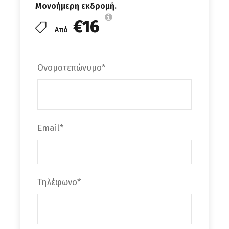
ήρεμη και αποπνέει μια αέρινη γαλήνη. Οι
Μονοήμερη εκδρομή.
Καλοί Λιμένες
είναι το νοτιότερο άκρο του
€16
νομού , είναι παράλιος οικισμός με 47
Από
κατοίκους
. Υπάγεται στο Δήμο Φαιστού και
αποτελεί οικισμό του χωριού Πηγαϊδάκια.
Ονοματεπώνυμο
*
Απέναντι από το λιμάνι και λίγες μόλις
εκατοντάδες μέτρα υπάρχει η
νησίδα
“Απόστολος Παύλος
” όπου υπάρχουν
εγκαταστάσεις για τον ανεφοδιασμό
Email
*
εμπορικών πλοίων. Σε μικρή απόσταση από τον
οικισμό υπάρχει σπηλιά, στην οποία διέμενε ο
Απόστολος Παύλος , όταν ναυάγησε το πλοίο
που τον μετέφερε στη Ρώμη. Εδώ θα έχομε
Τηλέφωνο
*
ελεύθερο χρόνο
για μπάνιο στα πεντακάθαρα
νερά , για το μεσημεριανό μας φαγητό
(προαιρετικά) και όσοι επιθυμούν μπορούν να