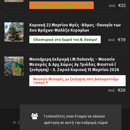
€22
Επίδειξη Παρασκευής Σαπουνιού!!
Από
Κυριακή 22 Μαρτίου Φρές -Βάμος -Παναγία των
δυο Βράχων-Μαλάξα Κεραμίων
€19
Οδοιπορικό στα Χωριά του Ν. Χανίων!
Από
Μονοήμερη Εκδρομή Ι.Μ.Παλιανής – Μουσείο
Μεσαράς & Αρχ.Χώρος Αγ.Τριάδας Φαιστού (
ξενάγηση) – Λ. Ζαρού Κυριακή 15 Μαρτίου 2026
Μουσείο Μεσαράς, με ξενάγηση από Διπλωματούχο
Ξεναγό !!
€20
Από
1 επισκέπτες ειναι έτοιμοι να κάνουν
© 2019-2026 TRAVEL AGENCY AND TOURISM SERVICES
κράτηση σε αυτή την εκδρομή τώρα!
365 TOURS, ALL RIGHTS RESERVED