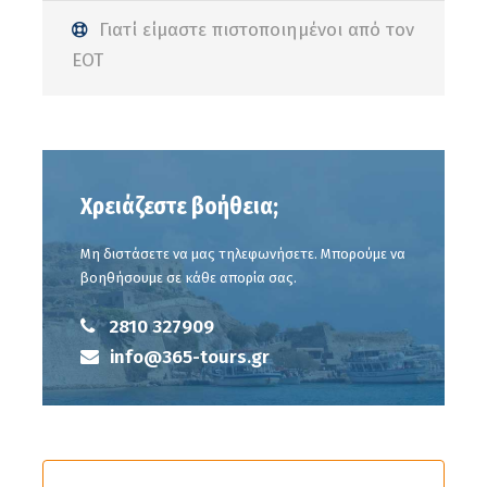
Η ανωτέρω τιμή περιλαμβάνει
Γιατί είμαστε πιστοποιημένοι από τον
Μετακίνηση με σύγχρονο ιδιόκτητο λεωφορείο
ΕΟΤ
Τα εισιτήρια του πλοίου για την κρουαζιέρα
Συνοδός του γραφείου μας
Ασφάλεια αστικής ευθύνης
ΦΠΑ.
Χρειάζεστε βοήθεια;
Η ανωτέρω τιμή ΔΕΝ περιλαμβάνει:
Μη διστάσετε να μας τηλεφωνήσετε. Μπορούμε να
Γεύματα ποτά ή αναψυκτικά.
βοηθήσουμε σε κάθε απορία σας.
2810 327909
info@365-tours.gr
Φωτογραφίες