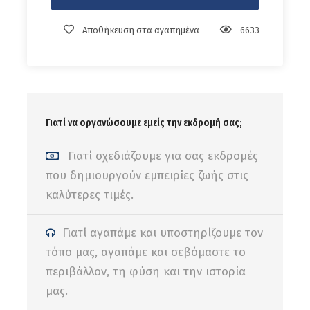
Αποθήκευση στα αγαπημένα
6633
Γιατί να οργανώσουμε εμείς την εκδρομή σας;
Γιατί σχεδιάζουμε για σας εκδρομές
που δημιουργούν εμπειρίες ζωής στις
Πληροφορίες Αναχώρησης :
καλύτερες τιμές.
Από
Ούλωφ Πάλμε Ηράκλειο (
Google Map
)
(Θα ενημερωθείτε με προσωποποιημένο μήνυμα για
την τελική ώρα αναχώρησης και τα σημεία
Γιατί αγαπάμε και υποστηρίζουμε τον
επιβίβασης)
τόπο μας, αγαπάμε και σεβόμαστε το
περιβάλλον, τη φύση και την ιστορία
μας.