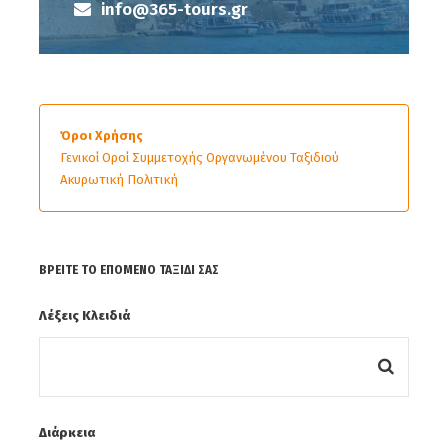
info@365-tours.gr
Η ανωτέρω τιμή περιλαμβάνει
Μετακίνηση με σύγχρονο ιδιόκτητο λεωφορείο.
Συνοδός του γραφείου μας.
Ασφάλεια αστικής ευθύνης.
Όροι Χρήσης
Η ανωτέρω τιμή ΔΕΝ περιλαμβάνει:
Γενικοί Οροί Συμμετοχής Οργανωμένου Ταξιδιού
Φαγητό/ποτό ή οτιδήποτε αναφέρεται ως
Ακυρωτική Πολιτική
προαιρετικό.
ΒΡΕΊΤΕ ΤΟ ΕΠΌΜΕΝΟ ΤΑΞΊΔΙ ΣΑΣ
Λέξεις Κλειδιά
Φωτογραφίες
Διάρκεια