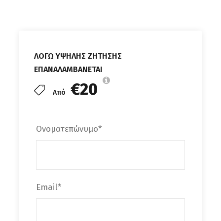
εμπειρία. (
Η γενική είσοδος είναι δωρεάν, όμως
η είσοδος στους Βοτανόκηπους έχει εισιτήριο
5€/παιδιά 3€
) και προσφέρεται μετά δωρεάν
αρωματικό τσάι και γιαούρτι με άνθη, για
ΛΟΓΩ ΥΨΗΛΗΣ ΖΗΤΗΣΗΣ
όσους έχουν πληρώσει το εισιτήριο!!!!Για πάνω
ΕΠΑΝΑΛΑΜΒΑΝΕΤΑΙ
από 20 άτομα προσφέρεται και ξενάγηση από
€20
τους ιδιοκτήτες, σε μια μοναδική περιήγηση
Από
σε εκτεταμένα μονοπάτια με αρωματικά και
φαρμακευτικά φυτά, έναν μοναδικό κήπο με
Ονοματεπώνυμο
*
κάκτους και μια ήσυχη μικρή λίμνη. Ένα
άγγιγμα του επισκέπτη απελευθερώνει τα
πλούσια αρώματα λεβάντας, λεμονιού,
βασιλικού και άλλων βοτάνων. Όσοι δεν
Email
*
θέλουν να μπουν στους κήπους, μπορούν να
απολαύσουν το τσάι η το χυμό τους στην
καφετέρια του χώρου, να επισκεφτούν το