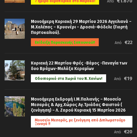
€1.670
7 ήμερο αεροπορικό στο Μαρόκο!
Από
Μονοήμερη Κυριακή 29 Μαρτίου 2026 Αγγελιανά –
Μ.Χαλέπας – Κρυονέρι – Δροσιά-Φόδελε (Γιορτή
Πορτοκαλιού).
€22
Επίδειξη Παρασκευής Σαπουνιού!!
Από
Κυριακή 22 Μαρτίου Φρές -Βάμος -Παναγία των
δυο Βράχων-Μαλάξα Κεραμίων
€19
Οδοιπορικό στα Χωριά του Ν. Χανίων!
Από
Μονοήμερη Εκδρομή Ι.Μ.Παλιανής – Μουσείο
Μεσαράς & Αρχ.Χώρος Αγ.Τριάδας Φαιστού (
ξενάγηση) – Λ. Ζαρού Κυριακή 15 Μαρτίου 2026
Μουσείο Μεσαράς, με ξενάγηση από Διπλωματούχο
Ξεναγό !!
€20
Από