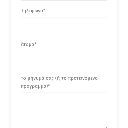
Μουσειακό χώρο της Φάμπρικας και των
Τηλέφωνο
*
ορυκτών πολυτίμων λίθων, και το κατάστημα
με ποικιλία προϊόντων από χειροποίητα
σαπούνια, βιολογικά αιθέρια έλαια έως βότανα
και τσάγια είναι σημαντική. Τα σαπούνια από
Άτομα
*
βότανα και αιθέρια έλαια, μοσχομυρίζουν για
μεγάλο χρονικό διάστημα και έχουν υπέροχη
υφή. Συνεχίζουμε την πορεία μας , με στάση
στο πανέμορφο χωριό
Γερακάρι
(700μ
υψόμετρο), όπου θα επισκεφτούμε ένα
το μήνυμά σας (ή το προτεινόμενο
κερασόκηπο
, να δούμε τις υπέροχες κερασιές
πρόγραμμα)
*
στολισμένες με τα υπέροχα κατακόκκινα
στολίδια τους, να μας ξεναγήσει ο ιδιοκτήτης
στη διαδικασία της καλλιέργειας του υπέροχου
αυτού φρούτου, και να αγοράσουμε αν
θέλουμε τα περίφημα
Γερακαριανά κεράσια
.