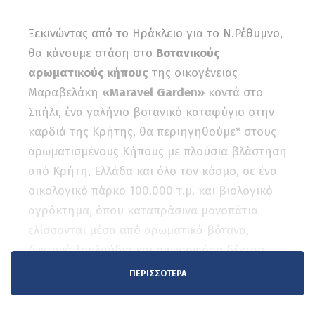
Ξεκινώντας από το Ηράκλειο για το Ν.Ρέθυμνο,
θα κάνουμε στάση στο
Βοτανικούς
αρωματικούς κήπους
της οικογένειας
Μαραβελάκη
«Μ
aravel
Garden
»
κοντά στο
Σπήλι, ένα γαλήνιο βοτανικό καταφύγιο στην
καρδιά της Κρήτης, θα περιηγηθούμε* στους
αρωματισμένους Κήπους με πλούσια βλάστηση
από Κρήτη, Ελλάδα και όλο τον κόσμο, σε ένα
οικολογικό πάρκο 100.000 τ.μ. και βιολογικό
αγρόκτημα, όπου καταπράσινα μονοπάτια
ελίσσονται μέσα από αρωματικά βότανα,
ζωντανά λουλούδια και οπωροφόρα δέντρα.
Φιλοξενώντας πάνω από 2.500 είδη κοινών και
ΠΕΡΙΣΣΌΤΕΡΑ
σπάνιων φαρμακευτικών βοτάνων, ο κήπος μας
προσφέρει μια πραγματικά αναζωογονητική