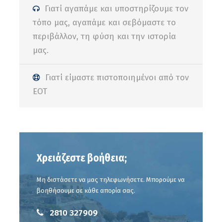
Γιατί αγαπάμε και υποστηρίζουμε τον
τόπο μας, αγαπάμε και σεβόμαστε το
περιβάλλον, τη φύση και την ιστορία
μας.
Γιατί είμαστε πιστοποιημένοι από τον
ΕΟΤ
Πληροφορίες Αναχώρησης :
Ούλωφ Πάλμε Ηράκλειο (
Google Map
)
Χρειάζεστε βοήθεια;
(Θα ενημερωθείτε με προσωπικό μήνυμα για την
τελική ώρα αναχώρησης και τα σημεία επιβίβασης)
Μη διστάσετε να μας τηλεφωνήσετε. Μπορούμε να
βοηθήσουμε σε κάθε απορία σας.
2810 327909