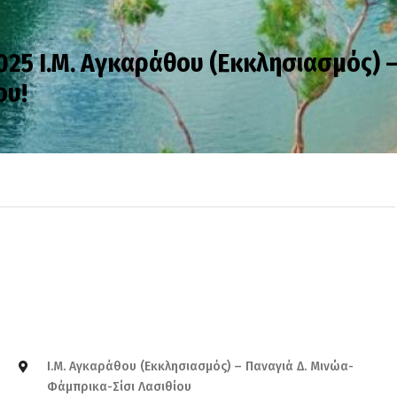
025 Ι.Μ. Αγκαράθου (Εκκλησιασμός) 
ου!
Ι.Μ. Αγκαράθου (Εκκλησιασμός) – Παναγιά Δ. Μινώα-
Φάμπρικα-Σίσι Λασιθίου