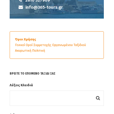
2810 327909
info@365-tours.gr
Όροι Χρήσης
Γενικοί Οροί Συμμετοχής Οργανωμένου Ταξιδιού
Ακυρωτική Πολιτική
ΒΡΕΊΤΕ ΤΟ ΕΠΌΜΕΝΟ ΤΑΞΊΔΙ ΣΑΣ
Λέξεις Κλειδιά