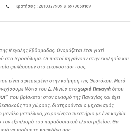
Κρατήσεις : 2810327909 & 6973050169
της Μεγάλης Εβδομάδας. Ονομάζεται έτσι γιατί
ύ στα Ιεροσόλυμα. Οι πιστοί πηγαίνουν στην εκκλησία και
ποία φυλάσσουν στο εικονοστάσι τους.
που είναι αφιερωμένη στην κοίμηση της Θεοτόκου. Μετά
υνεχίσουμε Νότια του Δ. Μινώα στο
χωριό Παναγιά
όπου
ΚΑ”
που βρίσκεται στον οικισμό της Παναγίας και έχει
θεσιακούς του χώρους, διατηρούνται ο μηχανισμός
 μεγάλο μεταλλικό, χειροκίνητο πιεστήριο με ένα κοχλία.
ια τον εξοπλισμό του παραδοσιακού ελαιοτριβείου. Θα
ωριό να πιούμε το καφεδάκι μας .