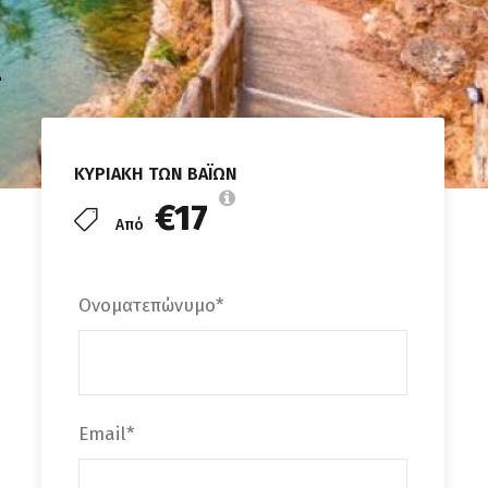
–
ΚΥΡΙΑΚΗ ΤΩΝ ΒΑΪΩΝ
€17
Από
Ονοματεπώνυμο
*
Email
*