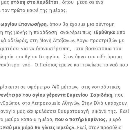
 μας
στάση στο Χουδέτσι
, όπου μέσα σε ένα
 τον πρώτο καφέ της ημέρας.
Γεωργίου Επανωσήφη
, όπου θα έχουμε μια σύντομη
ρυση της μονής η παράδοση αναφέρει πως
ιδρύθηκε
από
ικά αδελφός, στη Μονή Απεζανών. Λόγω προστριβών με
αματήσει για να διανυκτέρευση, στα βοσκοτόπια του
ησία του Αγίου Γεωργίου. Στον ύπνο του είδε όραμα
μεγαλύτερο ναό. Ο Παΐσιος έμεινε και τελείωσε το ναό που
βρίσκεται σε υψόμετρο 740 μέτρων, στις νοτιοδυτικές
 γενέτειρα του αγίου γέροντα Ευμενίου Σαριδάκη
, που
ανθρώπου στο Λεπροκομείο Αθηνών. Στην Εθιά υπάρχουν
Παναγία μας και φυλάσσει θαυματουργή εικόνα της. Εκεί
α μαύρα κάποια ημέρα,
που ο πατήρ Ευμένιος,
μικρό
ε
: Εσύ μια μέρα θα γίνεις ιερεύς».
Εκεί, στον προαύλιο