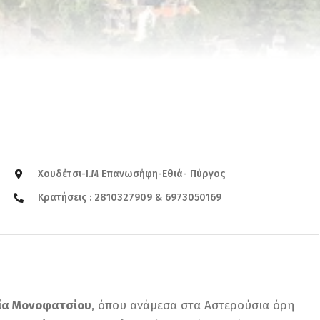
Χουδέτσι-Ι.Μ Επανωσήφη-Εθιά- Πύργος
Κρατήσεις : 2810327909 & 6973050169
ία Μονοφατσίου
, όπου ανάμεσα στα Αστερούσια όρη