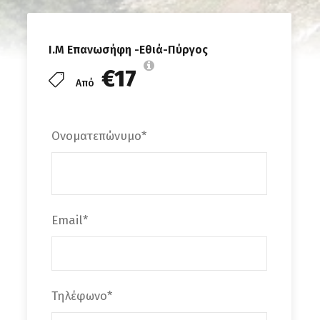
Ι.Μ Επανωσήφη -Εθιά-Πύργος
€17
Από
Ονοματεπώνυμο
*
Email
*
Τηλέφωνο
*