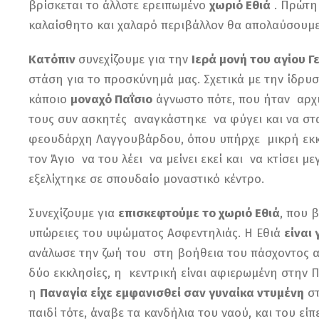
βρίσκεται το άλλοτε ερειπωμένο
χωριό Εθιά
. Πρώτη
καλαίσθητο και χαλαρό περιβάλλον θα απολαύσουμε
Κατόπιν
συνεχίζουμε για την
Ιερά μονή του αγίου 
στάση για το προσκύνημά μας. Σχετικά με την ίδ
κάποιο
μοναχό Παΐσιο
άγνωστο πότε, που ήταν αρχ
τους συν ασκητές αναγκάστηκε να φύγει και να στ
φεουδάρχη Λαγγουβάρδου, όπου υπήρχε μικρή εκκλ
τον Άγιο να του λέει να μείνει εκεί και να κτίσει 
εξελίχτηκε σε σπουδαίο μοναστικό κέντρο.
Συνεχίζουμε για
επισκεφτούμε το χωριό Εθιά
, που 
υπώρειες του υψώματος Ασφεντηλιάς. Η Εθιά
είναι
ανάλωσε την ζωή του στη βοήθεια του πάσχοντος 
δύο εκκλησίες, η κεντρική είναι αφιερωμένη στην 
η
Παναγία είχε εμφανισθεί σαν γυναίκα ντυμένη
στ
παιδί τότε, άναβε τα κανδήλια του ναού, και του είπ