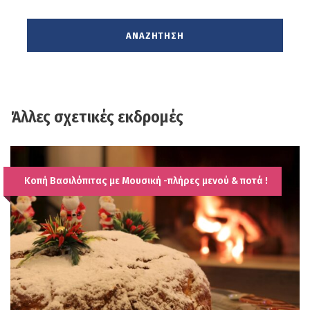
Άλλες σχετικές εκδρομές
Κοπή Βασιλόπιτας με Μουσική -πλήρες μενού & ποτά !