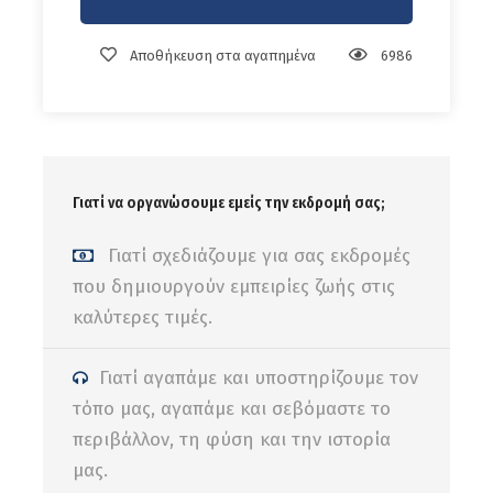
Αποθήκευση στα αγαπημένα
6986
Πληροφορίες Αναχώρησης :
Από Ούλωφ Πάλμε Ηράκλειο (
Google Map
)
(Θα ενημερωθείτε με προσωποποιημένο μήνυμα για
Γιατί να οργανώσουμε εμείς την εκδρομή σας;
την τελική ώρα αναχώρησης και τα σημεία
Γιατί σχεδιάζουμε για σας εκδρομές
επιβίβασης)
που δημιουργούν εμπειρίες ζωής στις
καλύτερες τιμές.
Γιατί αγαπάμε και υποστηρίζουμε τον
Η ανωτέρω τιμή περιλαμβάνει
τόπο μας, αγαπάμε και σεβόμαστε το
Μετακίνηση με σύγχρονο ιδιόκτητο λεωφορείο
Συνοδός του γραφείου μας,
περιβάλλον, τη φύση και την ιστορία
Ασφάλεια αστικής ευθύνης,
μας.
ΦΠΑ.