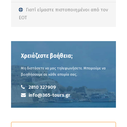
Γιατί είμαστε πιστοποιημένοι από τον
ΕΟΤ
Η ανωτέρω τιμή ΔΕΝ περιλαμβάνει:
Η είσοδος στο σπήλαιο 4€/άτομο άνω των 10 ετών.
Το γεύμα στην Παραδοσιακή Ταβέρνα στις Σίσες.
Χρειάζεστε βοήθεια;
Μη διστάσετε να μας τηλεφωνήσετε. Μπορούμε να
βοηθήσουμε σε κάθε απορία σας.
Φωτογραφίες
2810 327909
info@365-tours.gr