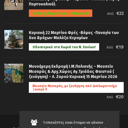
Πορτοκαλιού).
€22
Επίδειξη Παρασκευής Σαπουνιού!!
Από
Κυριακή 22 Μαρτίου Φρές -Βάμος -Παναγία των
δυο Βράχων-Μαλάξα Κεραμίων
€19
Οδοιπορικό στα Χωριά του Ν. Χανίων!
Από
Μονοήμερη Εκδρομή Ι.Μ.Παλιανής – Μουσείο
Μεσαράς & Αρχ.Χώρος Αγ.Τριάδας Φαιστού (
ξενάγηση) – Λ. Ζαρού Κυριακή 15 Μαρτίου 2026
Μουσείο Μεσαράς, με ξενάγηση από Διπλωματούχο
Ξεναγό !!
€20
Από
1 επισκέπτες ειναι έτοιμοι να κάνουν