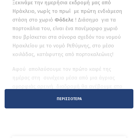
Ξεκινάμε την ημερήσια εκδρομή μας από
Ηράκλειο, νωρίς το πρωί με πρώτη ενδιάμεση
στάση στο χωριό
Φόδελε
! Διάσημο για τα
πορτοκάλια του, είναι ένα πανέμορφο χωριό
που βρίσκεται στα σύνορα σχεδόν του νομού
Ηρακλείου με το νομό Ρεθύμνης, στο μέσο
κοιλάδας, κατάφυτης από πορτοκαλεώνες!
Αφού απολαύσουμε τον πρώτο καφέ της
ημέρας στη συνέχεια μέσα από μια άγριας
ομορφιάς ορεινή διαδρομή θα ανέβουμε στο
λόφο
Χαλέπα
για να επισκεφτούμε το
ΠΕΡΙΣΣΌΤΕΡΑ
ομώνυμο μοναστήρι, τη
Μονή Χαλέπας
αφιερωμένη στην
Μεταμόρφωση του
Σωτήρα
και στη
Γέννηση του Χριστού
που
εορτάσαμε πριν μερικές μέρες. Η θέα προς την