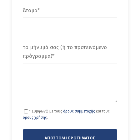
Γεωπάρκα της UNESCO!
Άτομα
*
Το μεσημέρι θα βρεθούμε στα παραδοσιακά
Ανώγεια
, όπου σε ταβέρνα της περιοχής θα
απολαύσουμε το νόστιμο παραδοσιακό γεύμα
το μήνυμά σας (ή το προτεινόμενο
μας (έξοδα ατομικά). Το απογευματάκι
πρόγραμμα)
*
επιστρέφουμε στο Ηράκλειο.
Φωτογραφίες
* Συμφωνώ με τους
όρους συμμετοχής
και τους
όρους χρήσης
.