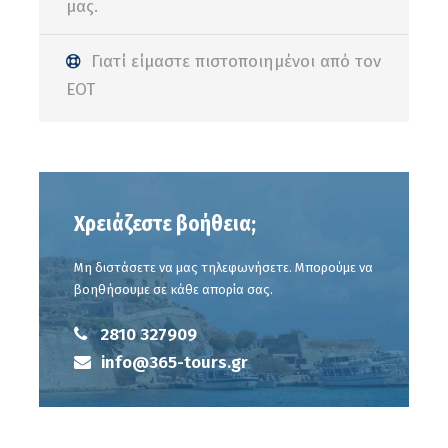
μας.
Η ανωτέρω τιμή ΔΕΝ περιλαμβάνει:
Γιατί είμαστε πιστοποιημένοι από τον
Φαγητό-Σνακ-Γεύματα και οτιδήποτε προαιρετικό.
ΕΟΤ
Φωτογραφίες
Χρειάζεστε βοήθεια;
Μη διστάσετε να μας τηλεφωνήσετε. Μπορούμε να
βοηθήσουμε σε κάθε απορία σας.
2810 327909
info@365-tours.gr