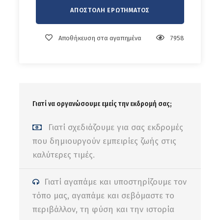
στο Ρέθυμνο.
Αποθήκευση στα αγαπημένα
7958
Πληροφορίες Αναχώρησης :
Από Ούλωφ Πάλμε Ηράκλειο (
Google Map
)
(Θα ενημερωθείτε με προσωπικό μήνυμα για την
Γιατί να οργανώσουμε εμείς την εκδρομή σας;
τελική ώρα αναχώρησης και τα σημεία επιβίβασης)
Γιατί σχεδιάζουμε για σας εκδρομές
που δημιουργούν εμπειρίες ζωής στις
καλύτερες τιμές.
Η ανωτέρω τιμή περιλαμβάνει
Μετακίνηση με σύγχρονο ιδιόκτητο λεωφορείο
Γιατί αγαπάμε και υποστηρίζουμε τον
Συνοδός του γραφείου μας,
τόπο μας, αγαπάμε και σεβόμαστε το
Ασφάλεια αστικής ευθύνης,
περιβάλλον, τη φύση και την ιστορία
ΦΠΑ.