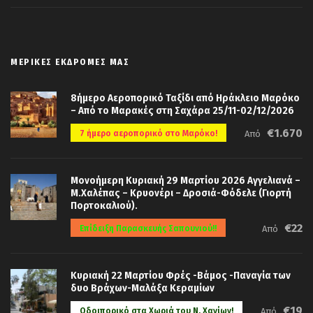
ΜΕΡΙΚΈΣ ΕΚΔΡΟΜΈΣ ΜΑΣ
8ήμερο Αεροπορικό Ταξίδι από Ηράκλειο Μαρόκο
– Από το Μαρακές στη Σαχάρα 25/11-02/12/2026
€1.670
7 ήμερο αεροπορικό στο Μαρόκο!
Από
Μονοήμερη Κυριακή 29 Μαρτίου 2026 Αγγελιανά –
Μ.Χαλέπας – Κρυονέρι – Δροσιά-Φόδελε (Γιορτή
Πορτοκαλιού).
€22
Επίδειξη Παρασκευής Σαπουνιού!!
Από
Κυριακή 22 Μαρτίου Φρές -Βάμος -Παναγία των
δυο Βράχων-Μαλάξα Κεραμίων
€19
Οδοιπορικό στα Χωριά του Ν. Χανίων!
Από