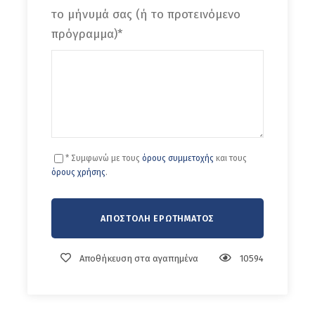
το μήνυμά σας (ή το προτεινόμενο
δροσερά νερά του. Η επιστροφή γίνεται προς
πρόγραμμα)
*
τα πίσω από το ίδιο μέρος.
Υψομετρική καταβαση: μικρή
Υψομετρική ανάβαση: μικρή
Απόσταση: 1,5 + 1,5 χλμ
Ωρες πορείας: 3 Β.Δ.: 2+
* Συμφωνώ με τους
όρους συμμετοχής
και τους
όρους χρήσης
.
Σημαντικές Πληροφορίες‼
Πάντα να προσέχετε πού κατευθύνεστε.
Όταν θέλετε να κοιτάξετε γύρω,
Αποθήκευση στα αγαπημένα
10594
βεβαιωθείτε ότι δεν μπλοκάρετε τη
διαδρομή και στη συνέχεια κοιτάξτε.
Φροντίστε να είστε κοντά στον Συνοδό