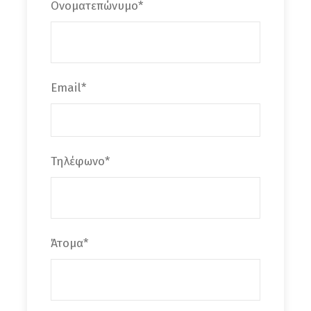
Ονοματεπώνυμο
*
λιμνούλες για μπάνιο ακόμα και στη διάρκεια
του καλοκαιριού. Η δραστηριότητα της
διάσχισης της Σαρακίνας δεν είναι απλή
πεζοπορική εκδρομή αλλά η λεγόμενη river
Email
*
trekking καθώς δεν υπάρχει καλοσχηματισμένο
μονοπάτι και η πορεία γίνεται στην κοίτη του
φαραγγιού όπου τρέχει νερό όλο το χρόνο.
Έτσι λοιπόν, η διάσχιση του συγκεκριμένου
Τηλέφωνο
*
φαραγγιού είναι ένα παιχνίδι με τα βράχια
και το ρηχό νερό περνώντας μέσα απ’ αυτό με
τα πόδια. . Μέσα στο φαράγγι υπάρχει
συνέχεια σκιά από τα τοιχώματα ύψους 150 μ.
Άτομα
*
Επίσης είναι πολύ στενό καθώς το πλάτος του
κυμαίνεται από 3 έως 10 μ., αλλά μέσα σ’αυτό
σχηματίζονται όμορφοι καταρράκτες και
ρυάκια όπου μπορεί κανείς να κολυμπήσει στα