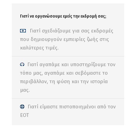
μας και για κάθε απορία σας απευθύνεστε
σε αυτόν. Μην απομακρύνεστε από τους
Γιατί να οργανώσουμε εμείς την εκδρομή σας;
υπόλοιπους του γκρουπ.
Γιατί σχεδιάζουμε για σας εκδρομές
Σεβόμαστε την πανίδα και χλωρίδα του
που δημιουργούν εμπειρίες ζωής στις
δρυμού (δεν ξεριζώνουμε , ούτε κόβουμε
καλύτερες τιμές.
φυτα/κλαδιά, άνθη κτλ)
Είναι απαραίτητο να είστε σε καλή
Γιατί αγαπάμε και υποστηρίζουμε τον
φυσική κατάσταση.
Η εκδρομή δεν
τόπο μας, αγαπάμε και σεβόμαστε το
συνιστάται για άτομα με ιστορικό
περιβάλλον, τη φύση και την ιστορία
προβλημάτων στο γόνατο κτλ, υψηλή
μας.
αρτηριακή πίεση, καρδιακά και
πνευμονικά προβλήματα, για έγκυες
Γιατί είμαστε πιστοποιημένοι από τον
γυναίκες και για όσους πάσχουν από
ΕΟΤ
ίλιγγο / υψοφοβία.