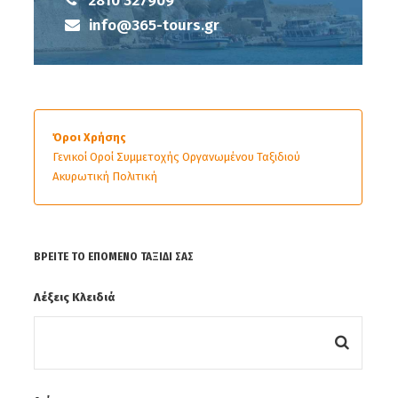
2810 327909
info@365-tours.gr
Όροι Χρήσης
Γενικοί Οροί Συμμετοχής Οργανωμένου Ταξιδιού
Ακυρωτική Πολιτική
ΒΡΕΊΤΕ ΤΟ ΕΠΌΜΕΝΟ ΤΑΞΊΔΙ ΣΑΣ
Λέξεις Κλειδιά