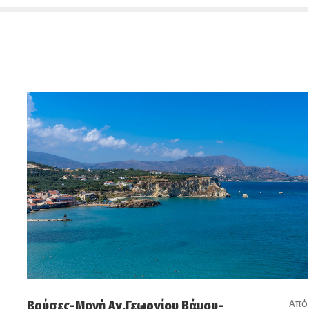
Από
Βρύσες-Μονή Αγ.Γεωργίου Βάμου-