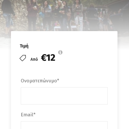
Τιμή
€12
Από
Ονοματεπώνυμο
*
Email
*