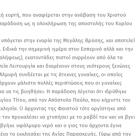
κή εορτή, που αναφέρεται στην ανάβαση του Χριστού
ή παράδοση ως η ολοκλήρωση της αποστολής του Κυρίου
υπάγεται στην ενορία της Μεγάλης Βρύσης, και αποτελεί
Ειδικά την σημερινή ημέρα στον Εσπερινό αλλά και την
αλήψεως), εκατοντάδες πιστοί συρρέουν από όλα τα
εία Λειτουργία και διαμένουν στους νεότερους ξενώνες
λμυρή συνδέεται με τις άτεκνες γυναίκες, οι οποίες
άρχουν μάλιστα πολλές περιπτώσεις που οι γυναίκες
ια να τις βοηθήσει. Η παράδοση λέγεται ότι ιδρύθηκε
Αγίου Τίτου, από τον Απόστολο Παύλο, που κήρυττε τον
κκλησία. Ο άρχοντας της Φαιστού τότε οργίστηκε από
 τον προκαλέσει να χτυπήσει με το ραβδί του και να βγει
 βγήκε υφάλμυρο νερό και ο γιος του άρχοντα έγινε
μένο το εκκλησάκι της Αγίας Παρασκευής. Γύρω από την