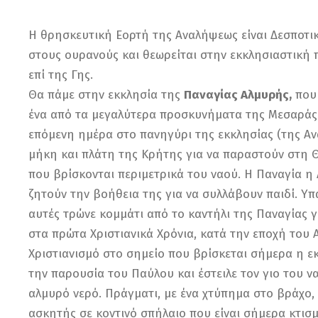
Η θρησκευτική Εορτή της Αναλήψεως είναι Δεσποτι
στους ουρανούς και θεωρείται στην εκκλησιαστικ
επί της Γης.
Θα πάμε στην εκκλησία της
Παναγίας Αλμυρής,
που 
ένα από τα μεγαλύτερα προσκυνήματα της Μεσαράς. 
επόμενη ημέρα στο πανηγύρι της εκκλησίας (της Αν
μήκη και πλάτη της Κρήτης για να παραστούν στη Θ
που βρίσκονται περιμετρικά του ναού. Η Παναγία η Α
ζητούν την βοήθεια της για να συλλάβουν παιδί. Υπ
αυτές τρώνε κομμάτι από το καντήλι της Παναγίας γ
στα πρώτα Χριστιανικά Χρόνια, κατά την εποχή του 
Χριστιανισμό στο σημείο που βρίσκεται σήμερα η ε
την παρουσία του Παύλου και έστειλε τον γιο του να
αλμυρό νερό. Πράγματι, με ένα χτύπημα στο βράχο,
ασκητής σε κοντινό σπήλαιο που είναι σήμερα κτισ