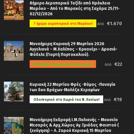
8ήμερο Αεροπορικό Ταξίδι από Ηράκλειο
Μαρόκο – Από το Μαρακές στη Σαχάρα 25/11-
02/12/2026
€1.670
7 ήμερο αεροπορικό στο Μαρόκο!
Από
Μονοήμερη Κυριακή 29 Μαρτίου 2026
Αγγελιανά – Μ.Χαλέπας – Κρυονέρι – Δροσιά-
Φόδελε (Γιορτή Πορτοκαλιού).
€22
Επίδειξη Παρασκευής Σαπουνιού!!
Από
Κυριακή 22 Μαρτίου Φρές -Βάμος -Παναγία
των δυο Βράχων-Μαλάξα Κεραμίων
€19
Οδοιπορικό στα Χωριά του Ν. Χανίων!
Από
Μονοήμερη Εκδρομή Ι.Μ.Παλιανής – Μουσείο
Μεσαράς & Αρχ.Χώρος Αγ.Τριάδας Φαιστού (
ξενάγηση) – Λ. Ζαρού Κυριακή 15 Μαρτίου