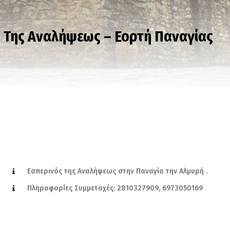
3 Της Αναλήψεως – Εορτή Παναγίας
Εσπερινός της Αναλήψεως στην Παναγία την Αλμυρή .
Πληροφορίες Συμμετοχές: 2810327909, 6973050169