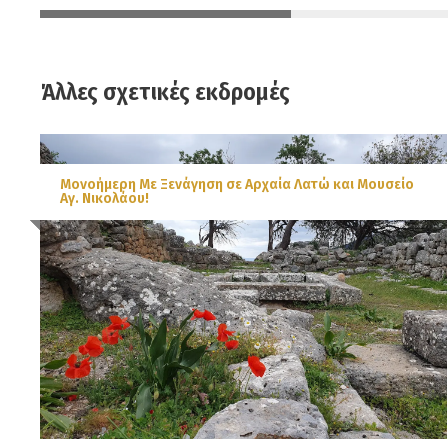
Άλλες σχετικές εκδρομές
Μονοήμερη Με Ξενάγηση σε Αρχαία Λατώ και Μουσείο
Αγ. Νικολάου!