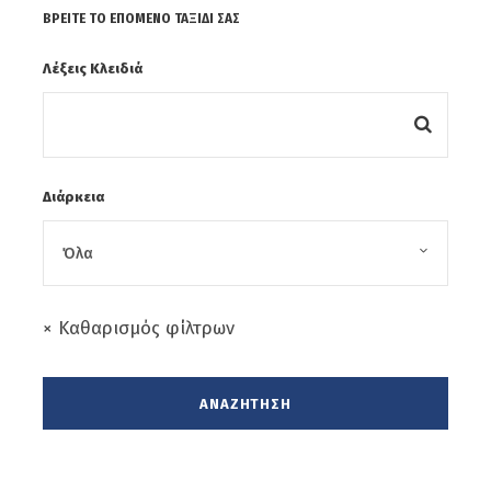
Μέτσοβο - Μετέωρα - Καλαμπάκα -
ΒΡΕΊΤΕ ΤΟ ΕΠΌΜΕΝΟ ΤΑΞΊΔΙ ΣΑΣ
Πειραιάς:
Λέξεις Κλειδιά
Ημέρα 6η
Δευτέρα 17/11 Ηράκλειο:
Άφιξη νωρίς το πρωί. Τέλος εκδρομής.
Διάρκεια
× Καθαρισμός φίλτρων
ΠΑΠΙΓΚΟ