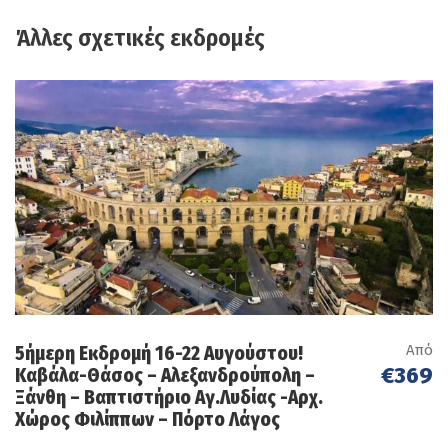
Το
Πάπιγκο
, βρίσκεται χτισμένο κυριολεκτικά
Άλλες σχετικές εκδρομές
στην πλαγιά της Τύμφης, και σε υψόμετρο που
φτάνει τα 960 μέτρα. Η πρώτη αναφορά στην
οποία το συναντάμε είναι του 1325 από τον
βυζαντινό αυτοκράτορα Ανδρόνικο, ενώ αξίζει
να σημειώσουμε ότι την περίοδο της
Οθωμανικής Αυτοκρατορίας απολάμβανε
κάποια βασικά προνόμια, με κυριότερο το ότι
οι κάτοικοί του ζούσαν με κάποια σχετική
αυτονομία. Η περιοχή άκμασε και σπουδαίοι
έμποροι από την Κωνσταντινούπολη, τη
Ρουμανία και τη Ρωσία, ήρθαν εδώ και
ανέπτυξαν περαιτέρω τις δραστηριότητές τους.
Από
5ήμερη Εκδρομή 16-22 Αυγούστου!
€369
Καβάλα-Θάσος – Αλεξανδρούπολη –
Ξάνθη – Βαπτιστήριο Αγ.Λυδίας -Αρχ.
Χώρος Φιλίππων – Πόρτο Λάγος