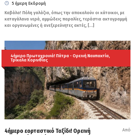
5 ήμερη Εκδρομή
Καβάλα! Πόλη γαλάζια, όπως την αποκαλούν οι κάτοικοι, με
καταγάλανα νερά, αμμώδεις παραλίες, τεράστια ακτογραμμή
και οργανωμένες ή ανεξερεύνητες ακτές, […]
4ήμερο Πρωτοχρονιά! Πάτρα - Ορεινή Ναυπακτία,
Τρίκαλα Κορινθίας
Πληροφορίες αναχώρησης & επιστροφής
Αναχώρηση: 12/11 /2025 από Ηράκλειο.
Επιστροφή: 17/11/2025 στο Ηράκλειο.
Περιλαμβάνονται:
Εισιτήρια πλοίου ΗΡΑΚΛΕΙΟ-ΠΕΙΡΑΙΑΣ-ΗΡΑΚΛΕΙΟ
σε οικονομική θέση.
Μεταφορά & περιηγήσεις σύμφωνα με το
Από
4ήμερο εορταστικό Ταξίδι! Ορεινή
πρόγραμμα, με σύγχρονο κλιματιζόμενο