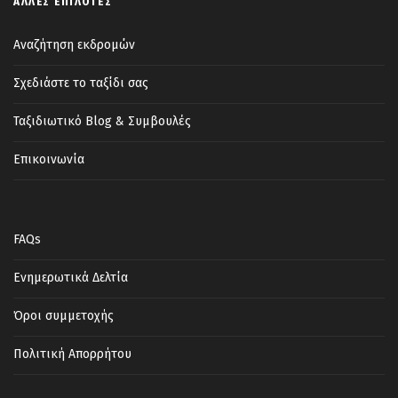
Εξόφληση ως 31/10/2025
ΆΛΛΕΣ ΕΠΙΛΟΓΈΣ
Η εγγραφή σας στην εκδρομή σημαίνει
Αναζήτηση εκδρομών
αυτόματα ότι αποδέχεστε τους όρους
Σχεδιάστε το ταξίδι σας
συμμετοχής του γραφείου μας που βρίσκονται
στην ιστοσελίδα μας :
https://www.365-
Ταξιδιωτικό Blog & Συμβουλές
tours.gr/oroi-symmetochis/
Επικοινωνία
Οι θέσεις στο πούλμαν είναι αριθμημένες , και
εναλλάσσονται καθημερινά.
FAQs
Ενημερωτικά Δελτία
Όροι συμμετοχής
Φωτογραφίες
Πολιτική Απορρήτου