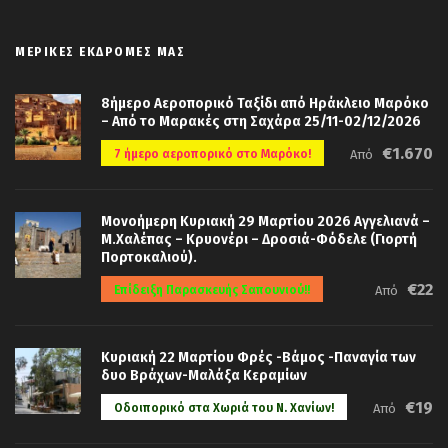
ΜΕΡΙΚΈΣ ΕΚΔΡΟΜΈΣ ΜΑΣ
8ήμερο Αεροπορικό Ταξίδι από Ηράκλειο Μαρόκο
– Από το Μαρακές στη Σαχάρα 25/11-02/12/2026
€1.670
7 ήμερο αεροπορικό στο Μαρόκο!
Από
Μονοήμερη Κυριακή 29 Μαρτίου 2026 Αγγελιανά –
Μ.Χαλέπας – Κρυονέρι – Δροσιά-Φόδελε (Γιορτή
Πορτοκαλιού).
€22
Επίδειξη Παρασκευής Σαπουνιού!!
Από
Κυριακή 22 Μαρτίου Φρές -Βάμος -Παναγία των
δυο Βράχων-Μαλάξα Κεραμίων
€19
Οδοιπορικό στα Χωριά του Ν. Χανίων!
Από