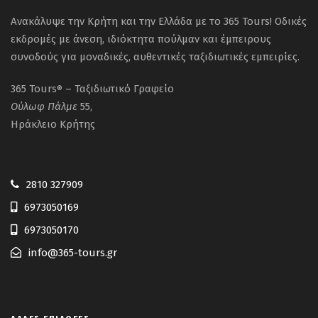
Ανακάλυψε την Κρήτη και την Ελλάδα με το 365 Tours! Οδικές
Απαράιτητος εξοπλισμός:
εκδρομές με άνεση, ιδιόκτητα πούλμαν και έμπειρους
Ρούχα και παπoύτσια Άνετα.
συνοδούς για μοναδικές, αυθεντικές ταξιδιωτικές εμπειρίες.
Ομπρέλλα (για παν ενδεχόμενο)
365 Tours
– Ταξιδιωτικό Γραφείο
®
Ταυτότητα
Ούλωφ
Πάλμε
55,
Θετική Διάθεση για το Ταξίδι μας.
Ηράκλειο Κρήτης
Τιμή ανά Άτομο:
329 € /άτομο σε 2κλ
/3κλ
δωμάτια. (Μονόκλινο
2810 327909
+80€)
6973050169
6973050170
info@365-tours.gr
Προσοχή: Θέσεις Περιορισμένες!
Κρατήσεις με προκαταβολή 150€ &