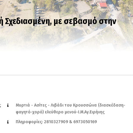
ή Σχεδιασμένη, με σεβασμό στην
ς
Μυρτιά - Ασίτες - Λιβάδι του Κρουσσώνα (διασκέδαση-
φαγητό-χορό) ελεύθερο μενού-Ι.Μ.Αγ.Ειρήνης
Πληροφορίες: 2810327909 & 6973050169