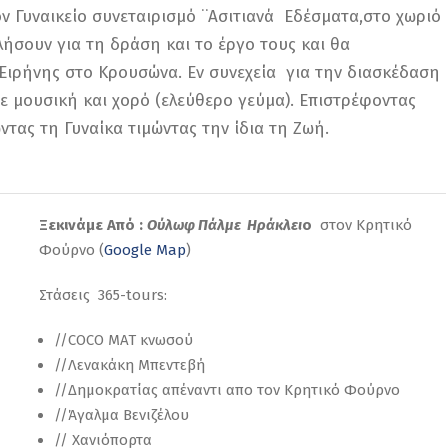
ον Γυναικείο συνεταιρισμό ¨Ασιτιανά Εδέσματα,στο χωριό
λήσουν για τη δράση και το έργο τους και θα
 Ειρήνης στο Κρουσώνα. Εν συνεχεία για την διασκέδαση
 μουσική και χορό (ελεύθερο γεύμα). Επιστρέφοντας
τας τη Γυναίκα τιμώντας την ίδια τη Ζωή.
Ξεκινάμε Aπό :
Ούλωφ Πάλμε Ηράκλει
ο
στον Κρητικό
Φούρνο (
Google Map
)
Στάσεις 365-tours:
//COCO MAT κνωσού
//Λενακάκη Μπεντεβή
//Δημοκρατίας απέναντι απο τον Κρητικό Φούρνο
//Άγαλμα Βενιζέλου
// Χανιόπορτα