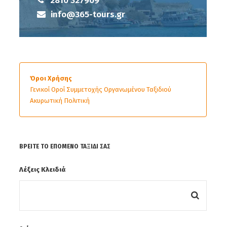
2810 327909
info@365-tours.gr
Όροι Χρήσης
Γενικοί Οροί Συμμετοχής Οργανωμένου Ταξιδιού
Ακυρωτική Πολιτική
ΒΡΕΊΤΕ ΤΟ ΕΠΌΜΕΝΟ ΤΑΞΊΔΙ ΣΑΣ
Λέξεις Κλειδιά