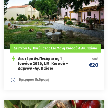
Δευτέρα Αγ. Πνεύματος I.M.Μονή Κισσού & Αγ. Παϊσιο
Δευτέρα Αγ.Πνεύματος 1
Από
Ιουνίου 2026, Ι.Μ. Κισσού –
€20
Δαμνόνι -Αγ. Παϊσιο
Ημερήσια Εκδρομή