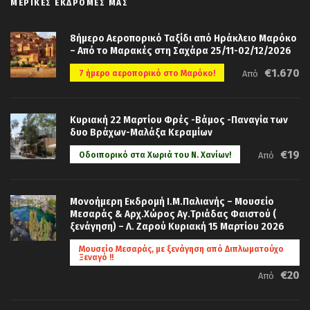
ΜΕΡΙΚΈΣ ΕΚΔΡΟΜΈΣ ΜΑΣ
8ήμερο Αεροπορικό Ταξίδι από Ηράκλειο Μαρόκο
– Από το Μαρακές στη Σαχάρα 25/11-02/12/2026
€1.670
7 ήμερο αεροπορικό στο Μαρόκο!
Από
Κυριακή 22 Μαρτίου Φρές -Βάμος -Παναγία των
δυο Βράχων-Μαλάξα Κεραμίων
€19
Οδοιπορικό στα Χωριά του Ν. Χανίων!
Από
Μονοήμερη Εκδρομή Ι.Μ.Παλιανής – Μουσείο
Μεσαράς & Αρχ.Χώρος Αγ.Τριάδας Φαιστού (
ξενάγηση) – Λ. Ζαρού Κυριακή 15 Μαρτίου 2026
Μουσείο Μεσαράς, με ξενάγηση από Διπλωματούχο
Ξεναγό !!
€20
Από