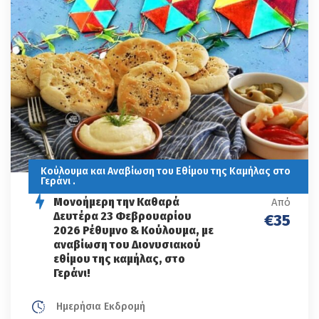
Κούλουμα και Αναβίωση του Εθίμου της Καμήλας στο
Γεράνι .
Μονοήμερη την Καθαρά
Από
Δευτέρα 23 Φεβρουαρίου
€35
2026 Ρέθυμνο & Κούλουμα, με
αναβίωση του Διονυσιακού
εθίμου της καμήλας, στο
Γεράνι!
Ημερήσια Εκδρομή