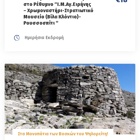
στο Ρέθυμνο “Ι.Μ.Αγ.Ειρήνης
– Χρωμοναστήρι-Στρατιωτικό
Μουσείο (Βίλα Κλόντιο)-
Ρουσσοσπίτι “
Ημερήσια Εκδρομή
Στα Μονοπάτια των Βοσκών του Ψηλορείτη!